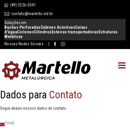
(49) 3226-0341
contato@martello.ind.br
Soluções em
Buchas Perfuradas
Cabines Acústicas
Caixas
d'água
Ciclones
Cilindros
Esteiras transportadoras
Estruturas
Metálicas
Nossas Redes Sociais |
Dados para
Contato
Segue abaixo nossos dados de contato.
Email