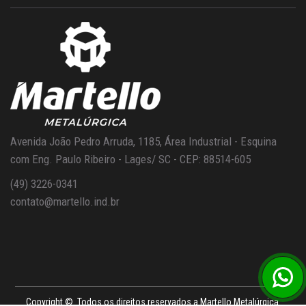
Avenida João Pedro Arruda, 1185, Área Industrial - Esquina
com Eng. Paulo Ribeiro - Lages/ SC - CEP: 88514-605
(49) 3226-0341
contato@martello.ind.br
Copyright ©. Todos os direitos reservados a Martello Metalúrgica.