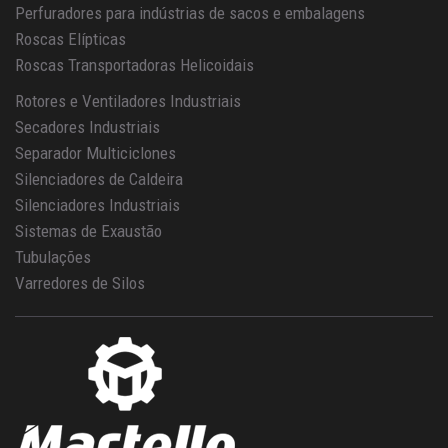
Perfuradores para indústrias de sacos e embalagens
Roscas Elípticas
Roscas Transportadoras Helicoidais
Rotores e Ventiladores Industriais
Secadores Industriais
Separador Multiciclones
Silenciadores de Caldeira
Silenciadores Industriais
Sistemas de Exaustão
Tubulações
Varredores de Silos