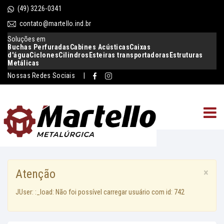
(49) 3226-0341
contato@martello.ind.br
Soluções em
Buchas Perfuradas
Cabines Acústicas
Caixas
d'água
Ciclones
Cilindros
Esteiras transportadoras
Estruturas
Metálicas
Nossas Redes Sociais |
×
Atenção
JUser: :_load: Não foi possível carregar usuário com id: 742